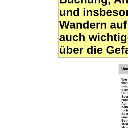
und insbeso
Wandern auf
auch wichtig
über die Gef
Unt
Wer
wen
möc
ger
Be
Spe
zuk
Ac
hand
nich
Spe
ein
Bet
ste
abzu