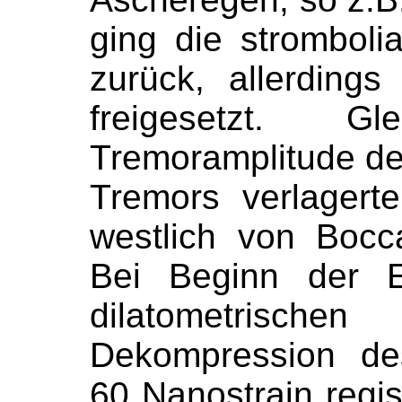
ging die strombolia
zurück, allerding
freigesetzt. Gl
Tremoramplitude deu
Tremors verlagert
westlich von Boc
Bei Beginn der E
dilatometrische
Dekompression de
60 Nanostrain regist