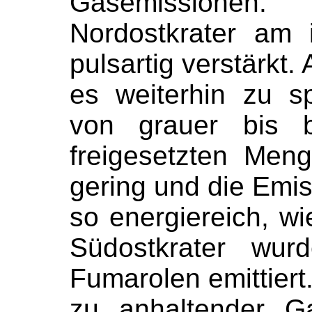
Gasemissione
Nordostkrater am 
pulsartig verstärkt
es weiterhin zu s
von grauer bis b
freigesetzten Men
gering und die Emi
so energiereich, w
Südostkrater wur
Fumarolen emittiert
zu anhaltender G