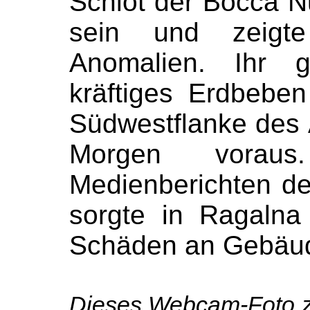
Schlot der Bocca N
sein und zeigte 
Anomalien. Ihr g
kräftiges Erdbebe
Südwestflanke des 
Morgen vorau
Medienberichten d
sorgte in Ragalna
Schäden an Gebäu
Dieses Webcam-Foto ze